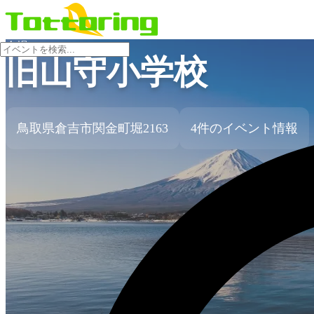
会場
旧山守小学校
鳥取県倉吉市関金町堀2163
4件のイベント情報