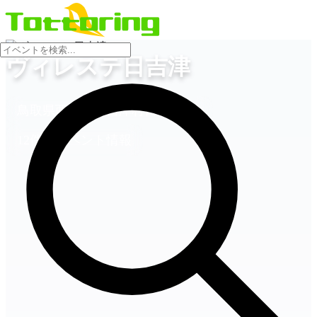
会場
ヴィレステ日吉津
鳥取県西伯郡日吉津村日吉津930
12件のイベント情報