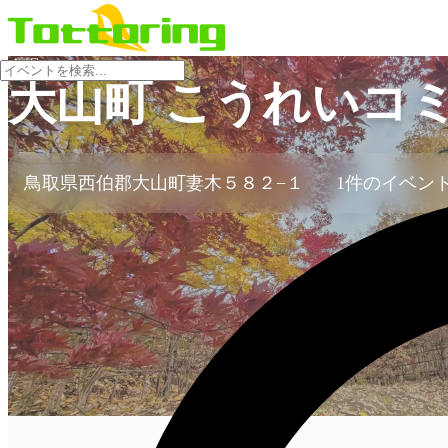
会場
大山町 こうれいコ
鳥取県西伯郡大山町妻木５８２−１
1件のイベン
no-image