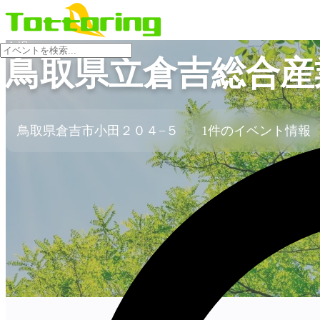
会場
鳥取県立倉吉総合産
鳥取県倉吉市小田２０４−５
1件のイベント情報
no-image