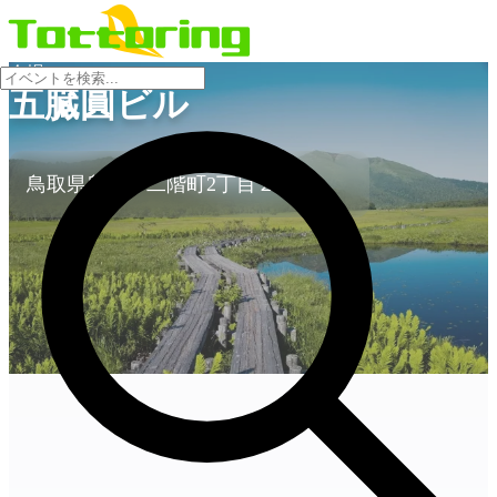
会場
五臓圓ビル
鳥取県鳥取市二階町2丁目２０７
no-image