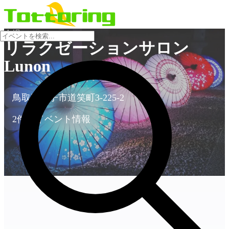
会場
リラクゼーションサロン
Lunon
鳥取県米子市道笑町3-225-2
2件のイベント情報
no-image