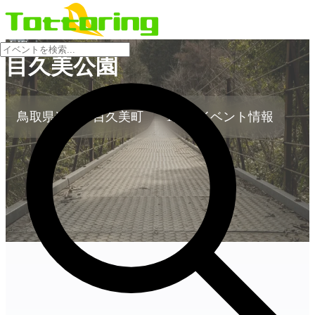
会場
目久美公園
鳥取県米子市目久美町
1件のイベント情報
no-image