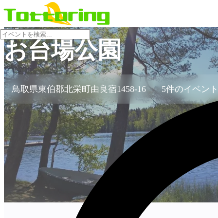
会場
お台場公園
鳥取県東伯郡北栄町由良宿1458-16
5件のイベン
no-image