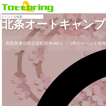
会場
北条オートキャンプ
鳥取県東伯郡北栄町田井488-1
1件のイベント情