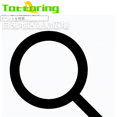
会場
白兎地区運動広場
鳥取県鳥取市白兎693-20
2件のイベント情報