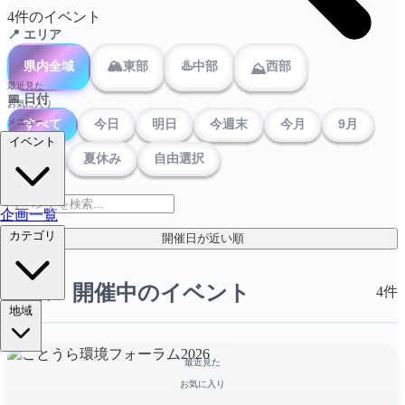
4件のイベント
📍 エリア
🏔️
♨️
県内全域
東部
中部
西部
⛰️
最近見た
📅 日付
お気に入り
すべて
今日
明日
今週末
今月
9月
メニュー
イベント
10月
夏休み
自由選択
企画一覧
カテゴリ
開催日が近い順
未来・開催中のイベント
4件
地域
最近見た
お気に入り