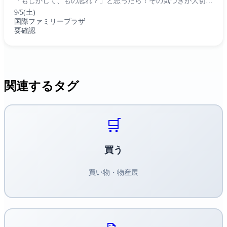
「もしかして、もの忘れ？」と思ったら！その気づきが大切な
一歩です。MCI(認知症の前段階の状態)と認知症に関する話を
9/5(土)
専門医や行政の視点から聞く...
国際ファミリープラザ
要確認
関連するタグ
🛒
買う
買い物・物産展