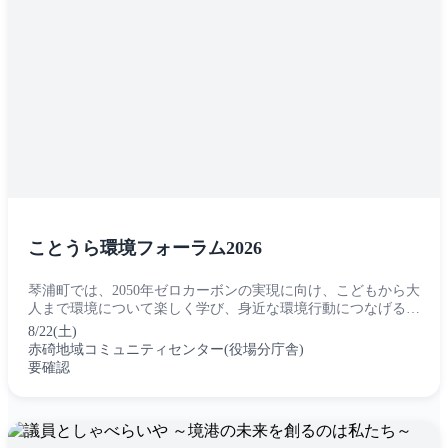
ことうら環境フォーラム2026
琴浦町では、2050年ゼロカーボンの実現に向け、こどもから大
人まで環境について楽しく学び、身近な環境行動につなげるき
っかけづくりとして、ことうら環境フォーラム2026を開催しま
8/22(土)
す。 令和8年8月...
赤碕地域コミュニティセンター(役場分庁舎)
要確認