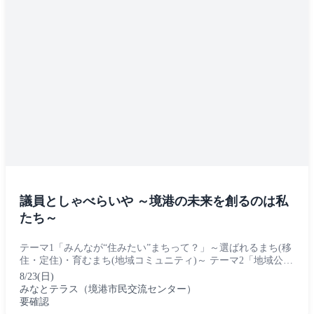
議員としゃべらいや ～境港の未来を創るのは私
たち～
テーマ1「みんなが“住みたい”まちって？」～選ばれるまち(移
住・定住)・育むまち(地域コミュニティ)～ テーマ2「地域公共
交通について」～みらいを創り・守り育てる公共交通～...
8/23(日)
みなとテラス（境港市民交流センター）
要確認