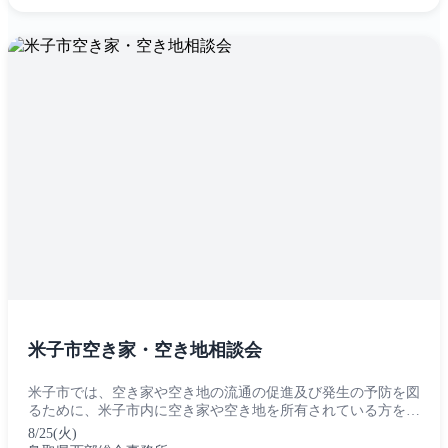
米子市空き家・空き地相談会
米子市では、空き家や空き地の流通の促進及び発生の予防を図
るために、米子市内に空き家や空き地を所有されている方を対
象に、専門家宅地建物取引士、司法書士による無料相談会を開
8/25(火)
催します。 空き家や空き地の日常...