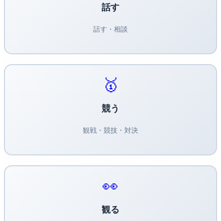
話す
話す・相談
🥇
競う
観戦・競技・対決
👀
観る