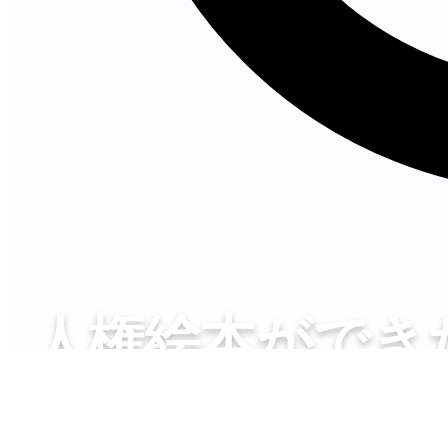
人権絵本ができ
S地区差別投書事