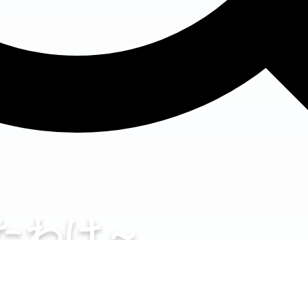
たわけ～
件から25年～