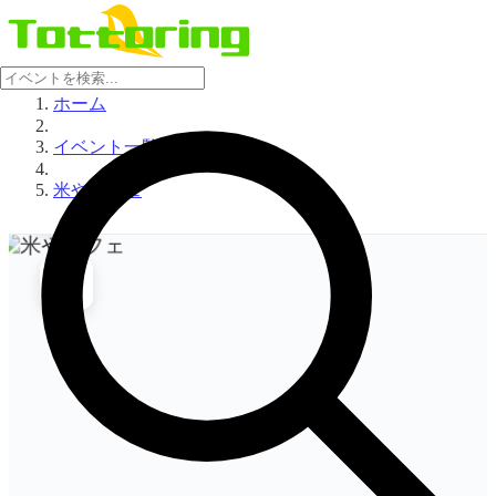
イ
ベ
ン
ト
ホーム
画
像
イベント一覧
を
表
米やカフェ
示