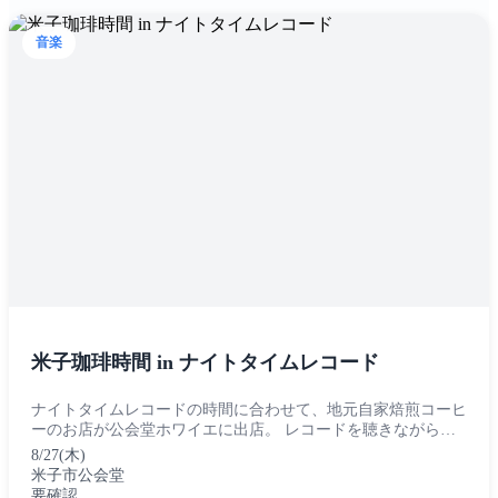
音楽
米子珈琲時間 in ナイトタイムレコード
ナイトタイムレコードの時間に合わせて、地元自家焙煎コーヒ
ーのお店が公会堂ホワイエに出店。 レコードを聴きながらこ
だわりのコーヒーを楽しむ、癒しのひとときをお過ごしくださ
8/27(木)
い。...
米子市公会堂
要確認