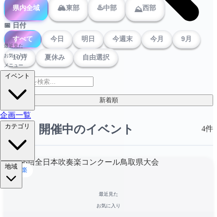
🏔️
♨️
県内全域
東部
中部
西部
⛰️
📅 日付
すべて
今日
明日
今週末
今月
9月
最近見た
お気に入り
10月
夏休み
自由選択
メニュー
イベント
新着順
企画一覧
カテゴリ
未来・開催中のイベント
4件
地域
音楽
最近見た
お気に入り