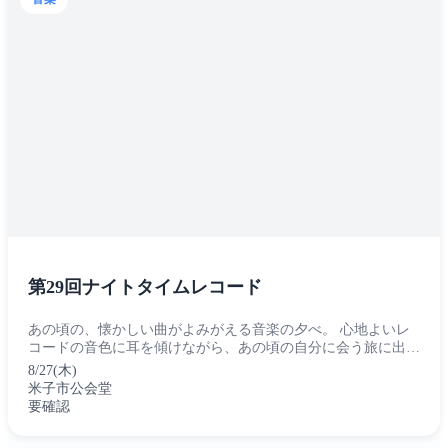
第29回ナイトタイムレコード
あの頃の、懐かしい曲がよみがえる音楽の夕べ。 心地よいレ
コードの音色に耳を傾けながら、あの頃の自分に会う旅に出か
けませんか。 公会堂の大ホールでレコードを聴きながら、ゆ
8/27(木)
ったりとした夕べのひとときを過ご...
米子市公会堂
要確認