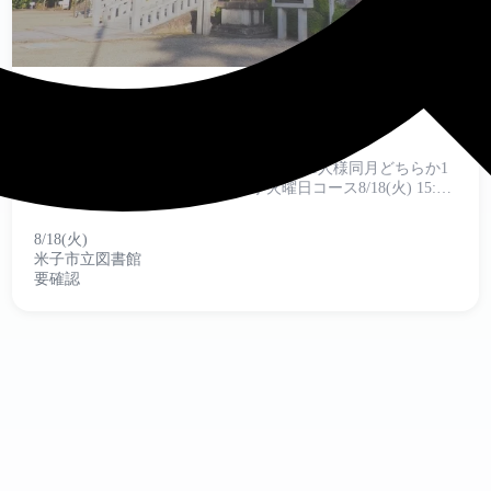
no-image
いきいき長寿音読教室
初心者の方大歓迎！予約が必要です。お1人様同月どちらか1
コースのみ参加できます。 ■日時 火曜日コース8/18(火) 15:00
～16:00 水曜日コース8/19(水) 10:30～11...
8/18(火)
米子市立図書館
要確認