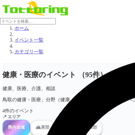
ホーム
イベント一覧
カテゴリ一覧
健康・医療のイベント
（95件）
健康、医療、介護、相談
鳥取の健康・医療」分野（健康、医療、介護、相談）のイベ
4件のイベント
📍 エリア
🏔️
♨️
県内全域
東部
中部
西部
⛰️