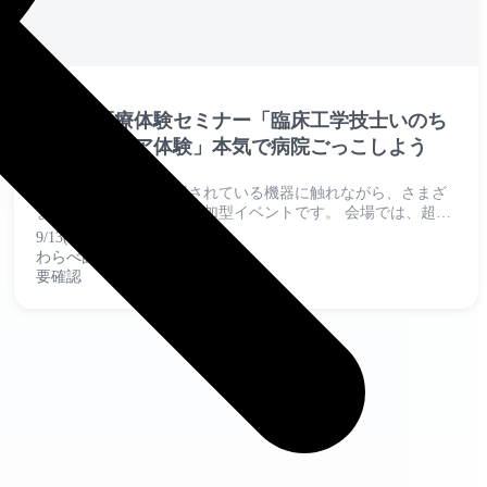
第６回医療体験セミナー「臨床工学技士いのち
のエンジニア体験」本気で病院ごっこしよう
実際に医療現場で使用されている機器に触れながら、さまざ
まな医療体験ができる参加型イベントです。 会場では、超音
波エコーや手術室、AED・一次救命処置、内視鏡外科などの
9/13(日)
体験ブースを設置します。子どもか...
わらべ館
要確認