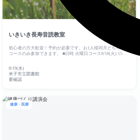
no-image
いきいき長寿音読教室
初心者の方大歓迎！予約が必要です。お1人様同月どちらか1
コースのみ参加できます。 ■日時 火曜日コース8/18(火) 15:00
～16:00 水曜日コース8/19(水) 10:30～11...
8/19(水)
米子市立図書館
要確認
健康・医療