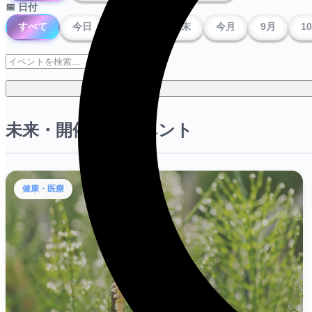
📅 日付
すべて
今日
明日
今週末
今月
9月
1
未来・開催中のイベント
健康・医療